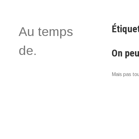
Aller
au
contenu
Étiquet
Au temps
de.
On peu
Mais pas tou