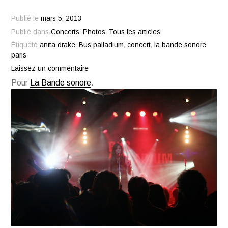
Publié le
mars 5, 2013
Publié dans
Concerts
,
Photos
,
Tous les articles
Étiqueté
anita drake
,
Bus palladium
,
concert
,
la bande sonore
,
paris
Laissez un commentaire
Pour
La Bande sonore
.