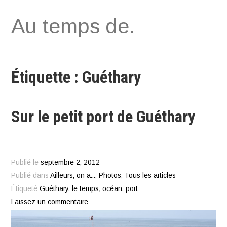
Aller
Au temps de.
au
contenu
Étiquette : Guéthary
Sur le petit port de Guéthary
Publié le
septembre 2, 2012
Publié dans
Ailleurs, on a...
,
Photos
,
Tous les articles
Étiqueté
Guéthary
,
le temps
,
océan
,
port
Laissez un commentaire