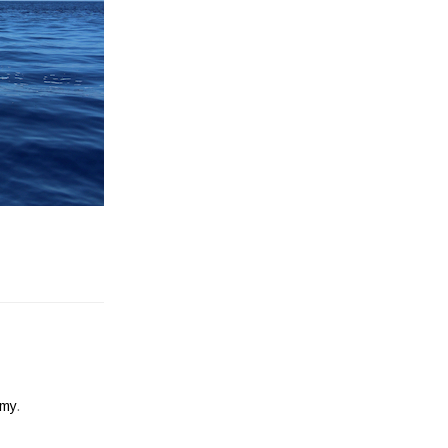
emy
.