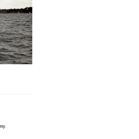
emy
.