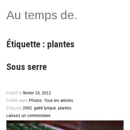
Aller
Au temps de.
au
contenu
Étiquette : plantes
Sous serre
Publié le
février 10, 2012
Publié dans
Photos
,
Tous les articles
Étiqueté
2062
,
gaité lyrique
,
plantes
Laissez un commentaire