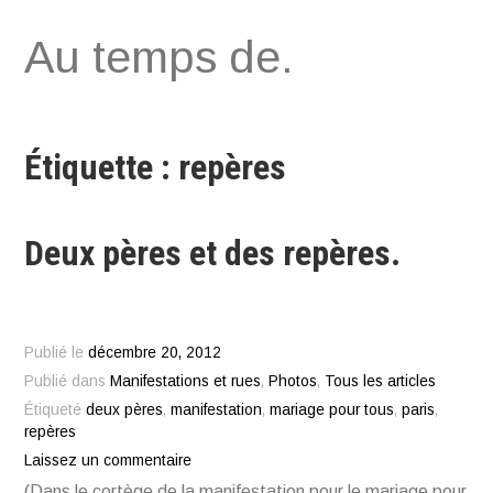
Aller
Au temps de.
au
contenu
Étiquette : repères
Deux pères et des repères.
Publié le
décembre 20, 2012
Publié dans
Manifestations et rues
,
Photos
,
Tous les articles
Étiqueté
deux pères
,
manifestation
,
mariage pour tous
,
paris
,
repères
Laissez un commentaire
(Dans le cortège de la manifestation pour le mariage pour