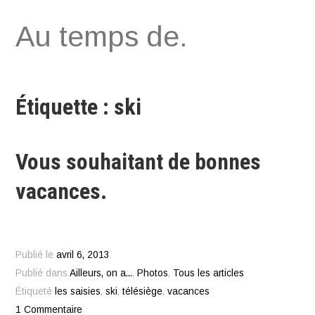
Aller
Au temps de.
au
contenu
Étiquette : ski
Vous souhaitant de bonnes
vacances.
Publié le
avril 6, 2013
Publié dans
Ailleurs, on a...
,
Photos
,
Tous les articles
Étiqueté
les saisies
,
ski
,
télésiège
,
vacances
1 Commentaire