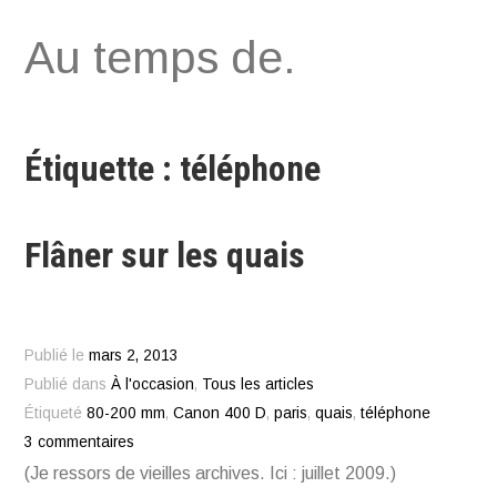
Aller
Au temps de.
au
contenu
Étiquette : téléphone
Flâner sur les quais
Publié le
mars 2, 2013
Publié dans
À l'occasion
,
Tous les articles
Étiqueté
80-200 mm
,
Canon 400 D
,
paris
,
quais
,
téléphone
3 commentaires
(Je ressors de vieilles archives. Ici : juillet 2009.)