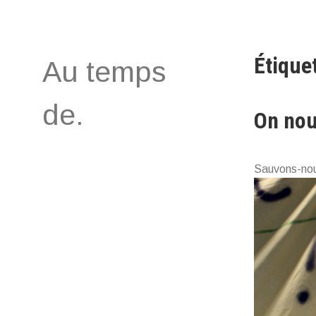
Aller
au
contenu
Étiquet
Au temps
de.
On nou
Sauvons-no