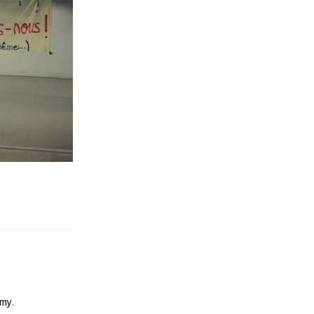
emy
.