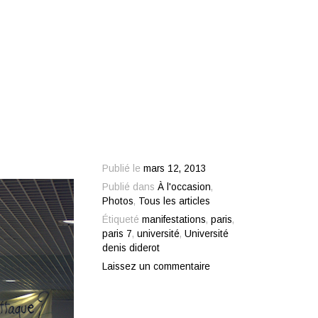
Publié le
mars 12, 2013
Publié dans
À l'occasion
,
Photos
,
Tous les articles
Étiqueté
manifestations
,
paris
,
paris 7
,
université
,
Université
denis diderot
Laissez un commentaire