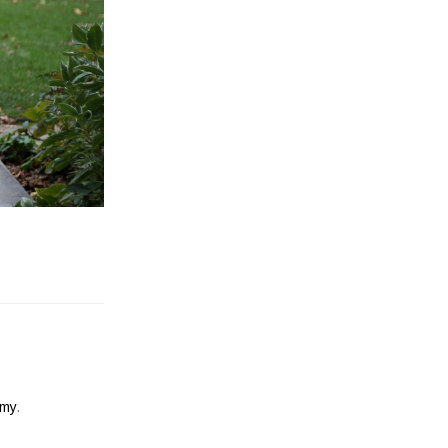
emy
.