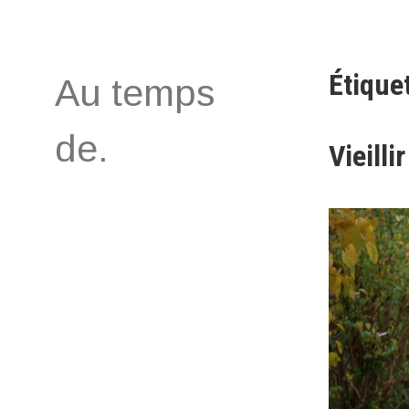
Aller
au
contenu
Étiquet
Au temps
de.
Vieillir