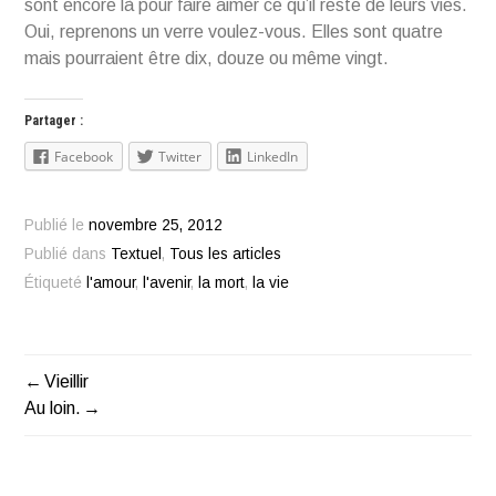
sont encore là pour faire aimer ce qu’il reste de leurs vies.
Oui, reprenons un verre voulez-vous. Elles sont quatre
mais pourraient être dix, douze ou même vingt.
Partager :
Facebook
Twitter
LinkedIn
Publié le
novembre 25, 2012
Publié dans
Textuel
,
Tous les articles
Étiqueté
l'amour
,
l'avenir
,
la mort
,
la vie
Vieillir
Navigation
Au loin.
de