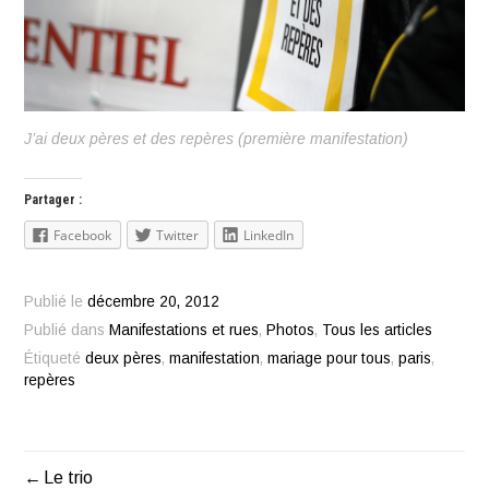
J’ai deux pères et des repères (première manifestation)
Partager :
Facebook
Twitter
LinkedIn
Publié le
décembre 20, 2012
Publié dans
Manifestations et rues
,
Photos
,
Tous les articles
Étiqueté
deux pères
,
manifestation
,
mariage pour tous
,
paris
,
repères
Le trio