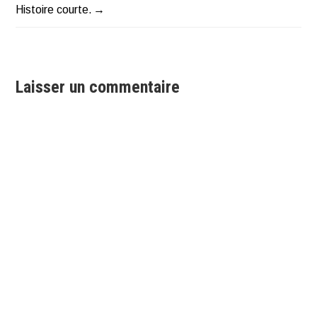
Navigation
Histoire courte.
de
l’article
Laisser un commentaire