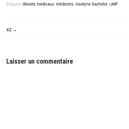
Étiqueté
déserts médicaux
,
médecins
,
roselyne bachelot
,
UMP
#2
Navigation
de
l’article
Laisser un commentaire