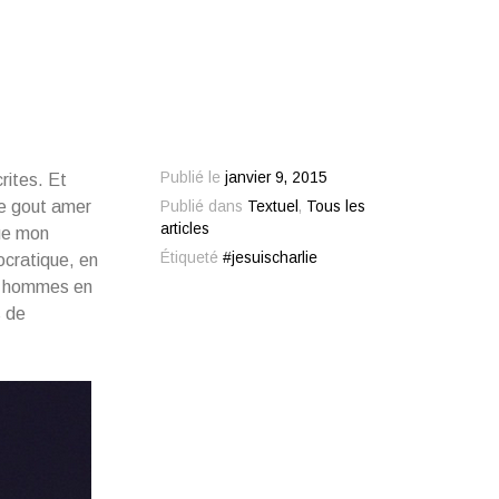
Publié le
janvier 9, 2015
rites. Et
ce gout amer
Publié dans
Textuel
,
Tous les
articles
ue mon
Étiqueté
#jesuischarlie
ocratique, en
es hommes en
s de