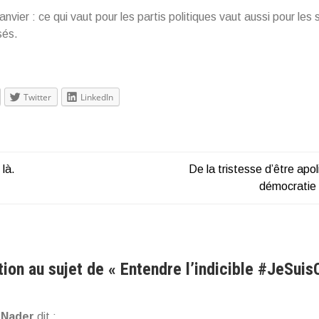
anvier : ce qui vaut pour les partis politiques vaut aussi pour les 
sés.
Twitter
LinkedIn
 là.
De la tristesse d’être apo
tion
démocratie 
e
tion au sujet de «
Entendre l’indicible #JeSuis
 Nader
dit :