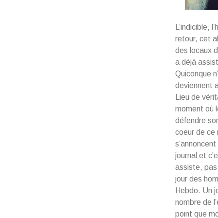
L’indicible, 
retour, cet 
des locaux d
a déjà assis
Quiconque n’
deviennent a
Lieu de véri
moment où le
défendre son
coeur de ce 
s’annoncent 
journal et c’
assiste, pas
jour des hom
Hebdo. Un jou
nombre de l’
point que m