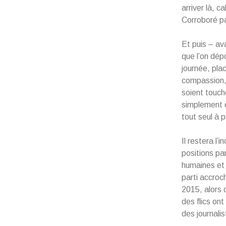
arriver là, c
Corroboré pa
Et puis – av
que l’on dép
journée, pla
compassion, 
soient touch
simplement e
tout seul à p
Il restera l’
positions pa
humaines et 
parti accroc
2015, alors q
des flics on
des journalis