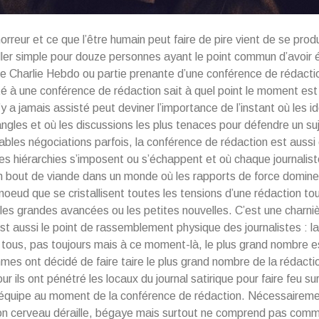
l’horreur et ce que l’être humain peut faire de pire vient de se prod
aller simple pour douze personnes ayant le point commun d’avoir 
e Charlie Hebdo ou partie prenante d’une conférence de rédact
té à une conférence de rédaction sait à quel point le moment est
y a jamais assisté peut deviner l’importance de l’instant où les i
ngles et où les discussions les plus tenaces pour défendre un su
tables négociations parfois, la conférence de rédaction est aussi
s hiérarchies s’imposent ou s’échappent et où chaque journalis
 bout de viande dans un monde où les rapports de force domine
noeud que se cristallisent toutes les tensions d’une rédaction 
les grandes avancées ou les petites nouvelles. C’est une charni
est aussi le point de rassemblement physique des journalistes : la
 tous, pas toujours mais à ce moment-là, le plus grand nombre e
mes ont décidé de faire taire le plus grand nombre de la rédacti
r ils ont pénétré les locaux du journal satirique pour faire feu su
équipe au moment de la conférence de rédaction. Nécessairemen
on cerveau déraille, bégaye mais surtout ne comprend pas comm