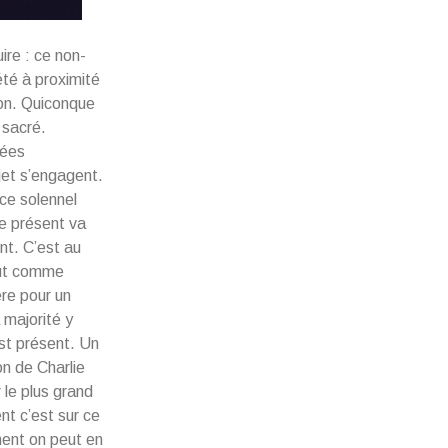
uire : ce non-
été à proximité
ion. Quiconque
 sacré.
dées
jet s’engagent.
 ce solennel
te présent va
nt. C’est au
tout comme
ère pour un
 majorité y
st présent. Un
on de Charlie
r le plus grand
t c’est sur ce
ent on peut en