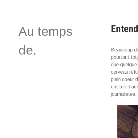
Aller
au
contenu
Entend
Au temps
de.
Beaucoup de 
pourtant tou
que quelque
cerveau refu
plein coeur 
ont tué d’au
journalistes.