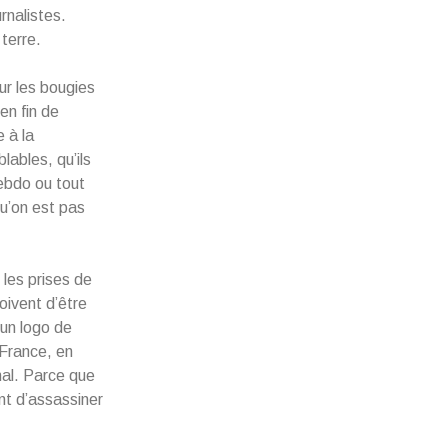
rnalistes.
terre.
ur les bougies
en fin de
e à la
lables, qu’ils
Hebdo ou tout
qu’on est pas
 les prises de
oivent d’être
 un logo de
 France, en
rnal. Parce que
nt d’assassiner