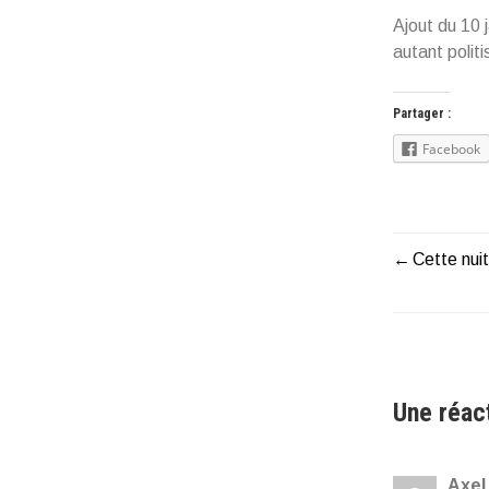
Ajout du 10 j
autant politi
Partager :
Facebook
Cette nuit
Naviga
de
l’articl
Une réac
Axel