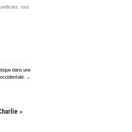
syndicats, tout
litique dans une
occidentale.
Charlie
»