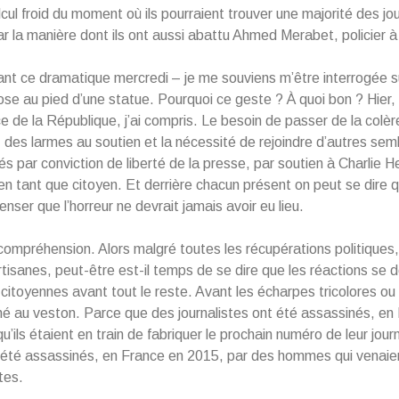
alcul froid du moment où ils pourraient trouver une majorité des jou
r la manière dont ils ont aussi abattu Ahmed Merabet, policier à 
ant ce dramatique mercredi – je me souviens m’être interrogée s
ose au pied d’une statue. Pourquoi ce geste ? À quoi bon ? Hier, 
ce de la République, j’ai compris. Le besoin de passer de la colèr
des larmes au soutien et la nécessité de rejoindre d’autres semb
és par conviction de liberté de la presse, par soutien à Charlie 
n tant que citoyen. Et derrière chacun présent on peut se dire 
enser que l’horreur ne devrait jamais avoir eu lieu.
incompréhension. Alors malgré toutes les récupérations politiques,
rtisanes, peut-être est-il temps de se dire que les réactions se d
citoyennes avant tout le reste. Avant les écharpes tricolores ou
hé au veston. Parce que des journalistes ont été assassinés, en
u’ils étaient en train de fabriquer le prochain numéro de leur jou
t été assassinés, en France en 2015, par des hommes qui venaie
tes.