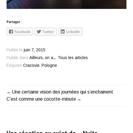
Partager :
Facebook
Twitter
LinkedIn
Publié le
juin 7, 2015
Publié dans
Ailleurs, on a...
,
Tous les articles
Étiqueté
Cracovie
,
Pologne
Une certaine vision des journées qui s’enchainent
Navigation
C’est comme une cocotte-minute
de
l’article