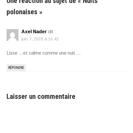
Une réaction au sujet de «
Nuits
polonaises
»
Axel Nader
dit :
juin 7, 2015 à 10:42
Lisse …et calme comme une nuit …
RÉPONDRE
Laisser un commentaire