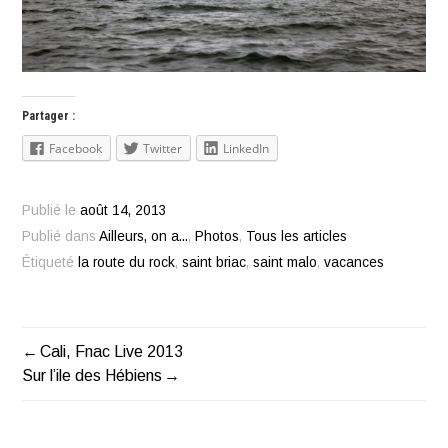
Partager :
Facebook
Twitter
LinkedIn
Publié le
août 14, 2013
Publié dans
Ailleurs, on a...
,
Photos
,
Tous les articles
Étiqueté
la route du rock
,
saint briac
,
saint malo
,
vacances
Cali, Fnac Live 2013
Navigation
Sur l’ile des Hébiens
de