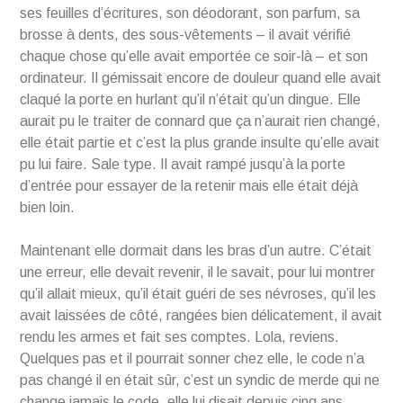
ses feuilles d’écritures, son déodorant, son parfum, sa
brosse à dents, des sous-vêtements – il avait vérifié
chaque chose qu’elle avait emportée ce soir-là – et son
ordinateur. Il gémissait encore de douleur quand elle avait
claqué la porte en hurlant qu’il n’était qu’un dingue. Elle
aurait pu le traiter de connard que ça n’aurait rien changé,
elle était partie et c’est la plus grande insulte qu’elle avait
pu lui faire. Sale type. Il avait rampé jusqu’à la porte
d’entrée pour essayer de la retenir mais elle était déjà
bien loin.
Maintenant elle dormait dans les bras d’un autre. C’était
une erreur, elle devait revenir, il le savait, pour lui montrer
qu’il allait mieux, qu’il était guéri de ses névroses, qu’il les
avait laissées de côté, rangées bien délicatement, il avait
rendu les armes et fait ses comptes. Lola, reviens.
Quelques pas et il pourrait sonner chez elle, le code n’a
pas changé il en était sûr, c’est un syndic de merde qui ne
change jamais le code, elle lui disait depuis cinq ans