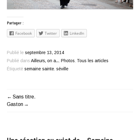
Partager :
Facebook
Twitter
LinkedIn
Publié le
septembre 13, 2014
Publié dans
Ailleurs, on a...
,
Photos
,
Tous les articles
Étiqueté
semaine sainte
,
séville
Sans titre.
Navigation
Gaston
de
l’article