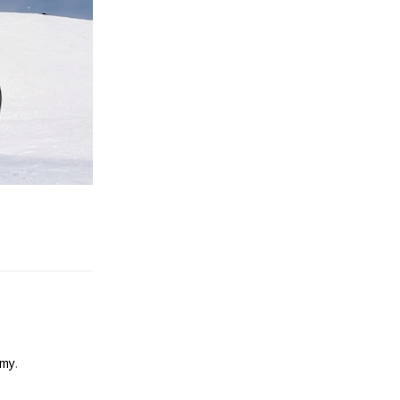
emy
.