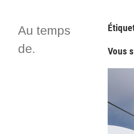
Aller
au
contenu
Étiquet
Au temps
de.
Vous s