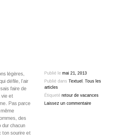
Publié le
mai 21, 2013
ons légères,
i défile, l’air
Publié dans
Textuel
,
Tous les
articles
 sais faire de
Étiqueté
retour de vacances
 vie et
aime. Pas parce
Laissez un commentaire
la même
s sommes, des
p dur chacun
 ton sourire et