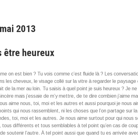
 mai 2013
s être heureux
e on est bien ? Tu vois comme c’est fluide là ? Les conversati
s les cheveux, le visage collé sur la vitre à regarder le paysage qu
ruit de la mer au loin. Tu saisis à quel point je suis heureux ? Je ne
sincère mais j’essaie de m’y mettre, de te dire combien j’aime ma
ous aime nous, toi, moi et les autres et aussi pourquoi je nous 
points qui nous rassemblent, ni les choses que l’on partage sur 
ndes, toi, moi et les autres. Je nous aime surtout pour qui nou
, tous différents et tous semblables à tel point qu’en cas de cou
e soutenir l’autre. À tel point aussi que quand tu es arrivée avec