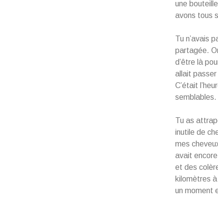
une bouteill
avons tous s
Tu n’avais pa
partagée. On
d’être là po
allait passer
C’était l’heu
semblables.
Tu as attrap
inutile de ch
mes cheveux,
avait encore
et des colèr
kilomètres à
un moment e