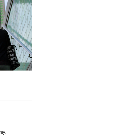
emy
.