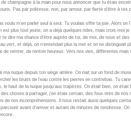
e de champagne à la main pour nous annoncer que tu étais encei
ouris. Pas par politesse, non, par amour, par fierté d’être à tes 
s voulu m’en parler seul à seul. Tu voulais offrir ta joie. Alors on l
 est plus tout jeune, on a déjà quelques rides, mais crois-moi j
ur te dire ma chance d’être auprès de toi, de moi, de nous et des
 au vert, et déjà, on n’entendait plus la mer et on ne distinguait pl
re de rentrer, de rentrer heureux. Vers nos vies, différentes mais
é ma nuque depuis ton siège arrière. On riait sur un fond de mus
ercher les bruits de l’eau contre les pierres en contrebas. Tu car
 le haut de la nuque jusqu’aux trapèzes. On était bien, on était
 des choses à partager, j’en étais certain, des fous-rires de no
es de nos incompréhensions. Il nous restait aussi quelques centa
 parcourir avant d’arriver et autant de minutes de tendresse. On a
ncore.