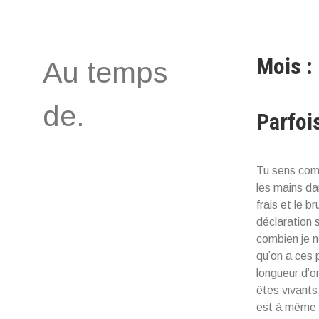
Aller
au
contenu
Mois :
Au temps
de.
Parfoi
Tu sens comm
les mains dan
frais et le b
déclaration 
combien je n
qu’on a ces 
longueur d’o
êtes vivants
est à même d