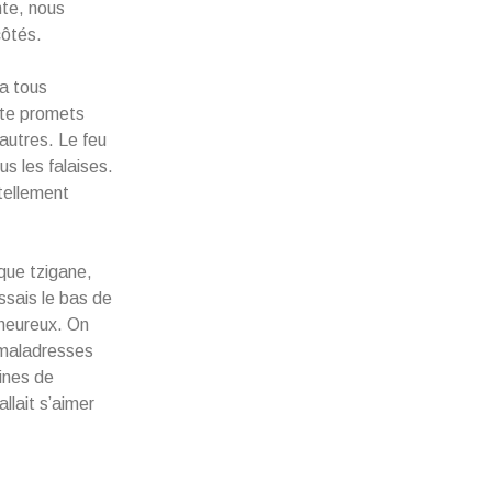
nte, nous
côtés.
’a tous
e te promets
 autres. Le feu
us les falaises.
 tellement
ique tzigane,
essais le bas de
 heureux. On
s maladresses
ines de
llait s’aimer