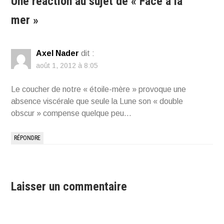
Une réaction au sujet de «
Face à la
mer
»
Axel Nader
dit :
août 1, 2012 à 8:05
Le coucher de notre « étoile-mère » provoque une
absence viscérale que seule la Lune son « double
obscur » compense quelque peu…
RÉPONDRE
Laisser un commentaire