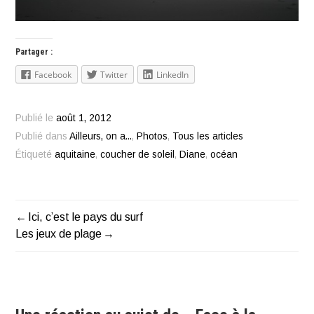
Partager :
Facebook
Twitter
LinkedIn
Publié le
août 1, 2012
Publié dans
Ailleurs, on a...
,
Photos
,
Tous les articles
Étiqueté
aquitaine
,
coucher de soleil
,
Diane
,
océan
Ici, c’est le pays du surf
Navigation
Les jeux de plage
de
l’article