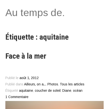
Aller
Au temps de.
au
contenu
Étiquette : aquitaine
Face à la mer
Publié le
août 1, 2012
Publié dans
Ailleurs, on a...
,
Photos
,
Tous les articles
Étiqueté
aquitaine
,
coucher de soleil
,
Diane
,
océan
1 Commentaire