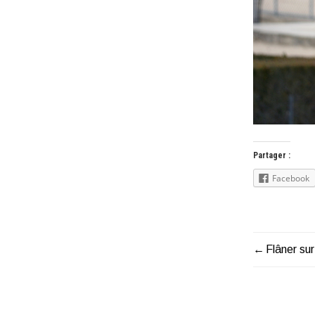
Partager :
Facebook
Flâner sur
Naviga
de