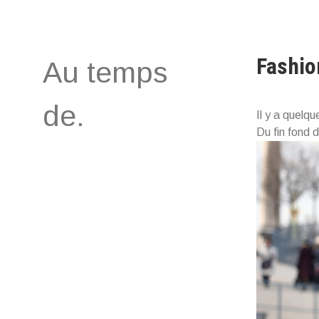
Aller
au
contenu
Fashio
Au temps
de.
Il y a quelq
Du fin fond 