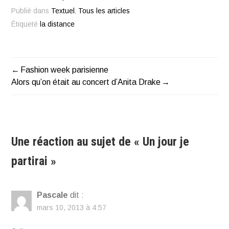
Publié dans
Textuel
,
Tous les articles
Étiqueté
la distance
Fashion week parisienne
Navigation
Alors qu’on était au concert d’Anita Drake
de
l’article
Une réaction au sujet de «
Un jour je
partirai
»
Pascale
dit :
mars 10, 2013 à 4:57