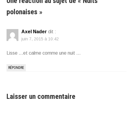
Une réaction au sujet de «
Nuits
polonaises
»
Axel Nader
dit :
juin 7, 2015 à 10:42
Lisse …et calme comme une nuit …
RÉPONDRE
Laisser un commentaire