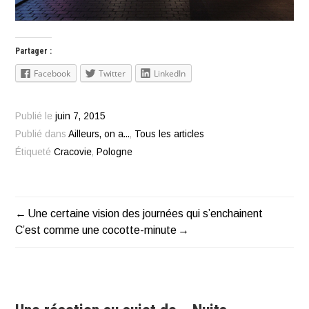
Partager :
Facebook
Twitter
LinkedIn
Publié le
juin 7, 2015
Publié dans
Ailleurs, on a...
,
Tous les articles
Étiqueté
Cracovie
,
Pologne
Une certaine vision des journées qui s’enchainent
Navigation
C’est comme une cocotte-minute
de
l’article