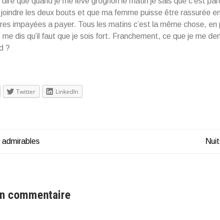
 dire que quand je me lève grognon le matin je sais que c’est parc
 joindre les deux bouts et que ma femme puisse être rassurée e
res impayées a payer. Tous les matins c’est la même chose, en p
je me dis qu’il faut que je sois fort. Franchement, ce que je me d
d ?
Twitter
LinkedIn
 admirables
Nuit
tion
e
un commentaire