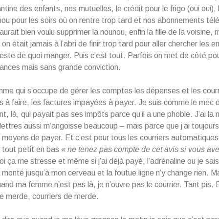
antine des enfants, nos mutuelles, le crédit pour le frigo (oui oui), 
unou pour les soirs où on rentre trop tard et nos abonnements té
aurait bien voulu supprimer la nounou, enfin la fille de la voisine, 
n était jamais à l’abri de finir trop tard pour aller chercher les e
 reste de quoi manger. Puis c’est tout. Parfois on met de côté p
cances mais sans grande conviction.
me qui s’occupe de gérer les comptes les dépenses et les courr
fs à faire, les factures impayées à payer. Je suis comme le mec 
, là, qui payait pas ses impôts parce qu’il a une phobie. J’ai l
 lettres aussi m’angoisse beaucoup – mais parce que j’ai toujour
s moyens de payer. Et c’est pour tous les courriers automatiques 
n tout petit en bas «
ne tenez pas compte de cet avis si vous ave
oi ça me stresse et même si j’ai déjà payé, l’adrénaline ou je sais
à monté jusqu’à mon cerveau et la foutue ligne n’y change rien. M
quand ma femme n’est pas là, je n’ouvre pas le courrier. Tant pis. 
e merde, courriers de merde.