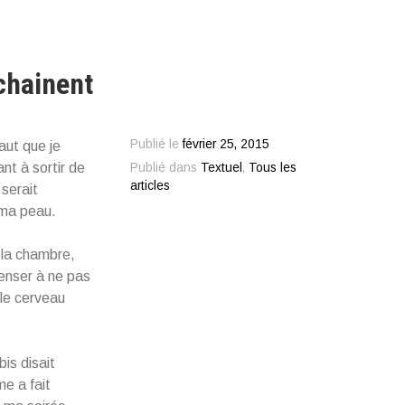
chainent
Publié le
février 25, 2015
faut que je
nt à sortir de
Publié dans
Textuel
,
Tous les
articles
 serait
u ma peau.
 la chambre,
penser à ne pas
 le cerveau
is disait
e a fait