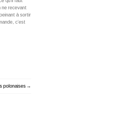
e qu’il faut
n ne recevant
einant à sortir
emande, c’est
s polonaises