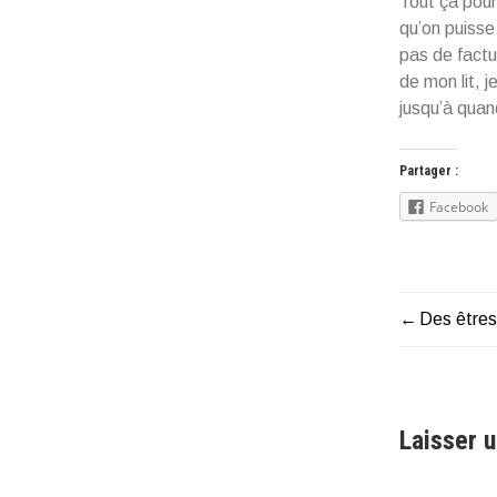
Tout ça pour
qu’on puisse
pas de factu
de mon lit, 
jusqu’à quan
Partager :
Facebook
Des êtres
Naviga
de
l’articl
Laisser 