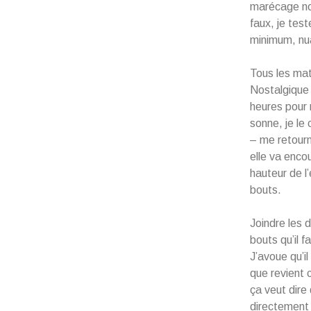
marécage nou
faux, je test
minimum, nu
Tous les mat
Nostalgique –
heures pour 
sonne, je le
– me retourn
elle va encou
hauteur de l
bouts.
Joindre les 
bouts qu’il 
J’avoue qu’i
que revient
ça veut dire 
directement 