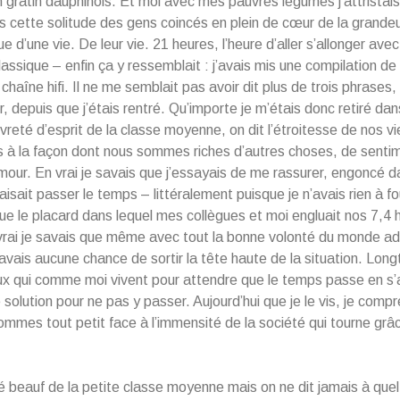
n gratin dauphinois. Et moi avec mes pauvres légumes j’attristai
cette solitude des gens coincés en plein de cœur de la grandeu
 d’une vie. De leur vie. 21 heures, l’heure d’aller s’allonger avec 
lassique – enfin ça y ressemblait : j’avais mis une compilation d
 chaîne hifi. Il ne me semblait pas avoir dit plus de trois phrases
ur, depuis que j’étais rentré. Qu’importe je m’étais donc retiré da
uvreté d’esprit de la classe moyenne, on dit l’étroitesse de nos v
 à la façon dont nous sommes riches d’autres choses, de senti
mour. En vrai je savais que j’essayais de me rassurer, engoncé d
aisait passer le temps – littéralement puisque je n’avais rien à fo
e le placard dans lequel mes collègues et moi engluait nos 7,4 
vrai je savais que même avec tout la bonne volonté du monde ad
’avais aucune chance de sortir la tête haute de la situation. Lon
eux qui comme moi vivent pour attendre que le temps passe en s
 solution pour ne pas y passer. Aujourd’hui que je le vis, je comp
ommes tout petit face à l’immensité de la société qui tourne grâ
té beauf de la petite classe moyenne mais on ne dit jamais à quel 