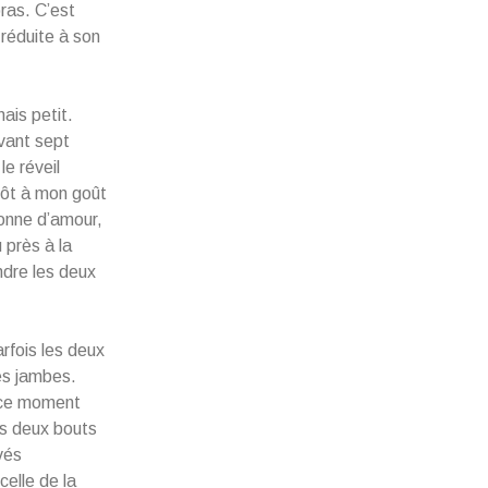
ras. C’est
 réduite à son
ais petit.
avant sept
le réveil
 tôt à mon goût
onne d’amour,
 près à la
ndre les deux
rfois les deux
es jambes.
à ce moment
es deux bouts
evés
celle de la