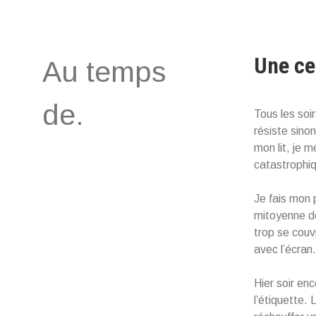
Aller
au
contenu
Une ce
Au temps
de.
Tous les soirs
résiste sino
mon lit, je m
catastrophiqu
Je fais mon 
mitoyenne de
trop se couvr
avec l’écran
Hier soir en
l’étiquette.