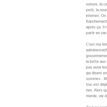
voiture, la c
petit, la no
internet. On 
franchement o
après ça. Il
partir en va
C’est ma fem
administrati
gouvernement
la boîte aux
pas avoir le
qui disent e
somme
« . M
truc est déj
rien. Alors 
merde, vie d