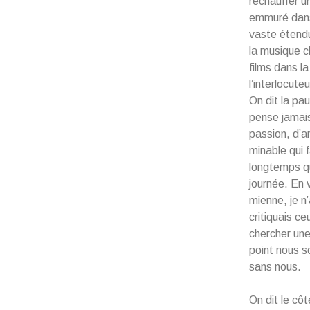
réchauffer u
emmuré dans 
vaste étendue
la musique c
films dans la
l’interlocute
On dit la pa
pense jamais
passion, d’a
minable qui f
longtemps qu
journée. En 
mienne, je n
critiquais c
chercher une
point nous s
sans nous.
On dit le cô