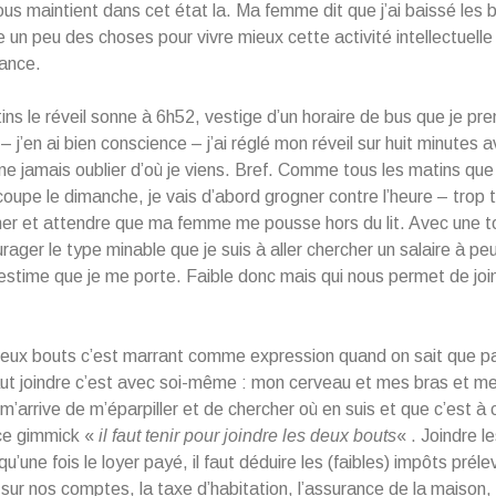
s maintient dans cet état la. Ma femme dit que j’ai baissé les b
e un peu des choses pour vivre mieux cette activité intellectuelle
ance.
ins le réveil sonne à 6h52, vestige d’un horaire de bus que je pren
 j’en ai bien conscience – j’ai réglé mon réveil sur huit minutes 
ne jamais oublier d’où je viens. Bref. Comme tous les matins que 
 coupe le dimanche, je vais d’abord grogner contre l’heure – trop
er et attendre que ma femme me pousse hors du lit. Avec une t
rager le type minable que je suis à aller chercher un salaire à peu
’estime que je me porte. Faible donc mais qui nous permet de joi
deux bouts c’est marrant comme expression quand on sait que pa
faut joindre c’est avec soi-même : mon cerveau et mes bras et m
l m’arrive de m’éparpiller et de chercher où en suis et que c’est 
 ce gimmick «
il faut tenir pour joindre les deux bouts
« . Joindre l
qu’une fois le loyer payé, il faut déduire les (faibles) impôts prél
sur nos comptes, la taxe d’habitation, l’assurance de la maison, 