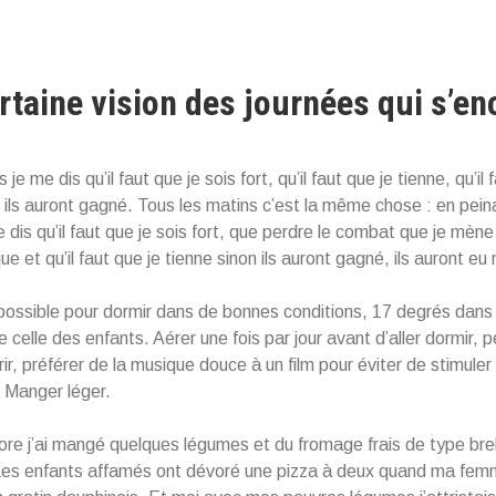
rtaine vision des journées qui s’en
 je me dis qu’il faut que je sois fort, qu’il faut que je tienne, qu’il 
n ils auront gagné. Tous les matins c’est la même chose : en peina
e dis qu’il faut que je sois fort, que perdre le combat que je mène
e et qu’il faut que je tienne sinon ils auront gagné, ils auront e
possible pour dormir dans de bonnes conditions, 17 degrés dans
 celle des enfants. Aérer une fois par jour avant d’aller dormir, 
ir, préférer de la musique douce à un film pour éviter de stimuler
. Manger léger.
core j’ai mangé quelques légumes et du fromage frais de type breb
 Les enfants affamés ont dévoré une pizza à deux quand ma femm