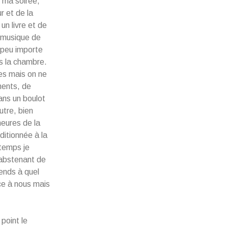
s ma soirée,
r et de la
un livre et de
e musique de
, peu importe
ns la chambre.
ies mais on ne
ments, de
ans un boulot
utre, bien
heures de la
ditionnée à la
gtemps je
’abstenant de
rends à quel
ce à nous mais
point le