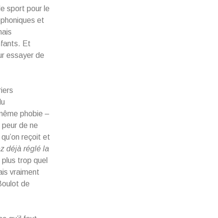
le sport pour le
léphoniques et
mais
nfants. Et
our essayer de
iers
du
a même phobie –
s peur de ne
qu’on reçoit et
z déjà réglé la
 plus trop quel
ais vraiment
Boulot de