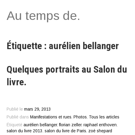
Aller
Au temps de.
au
contenu
Étiquette : aurélien bellanger
Quelques portraits au Salon du
livre.
Publié le
mars 29, 2013
Publié dans
Manifestations et rues
,
Photos
,
Tous les articles
Étiqueté
aurélien bellanger
,
florian zeller
,
raphael enthoven
,
salon du livre 2013
,
salon du livre de Paris
,
zoé shepard