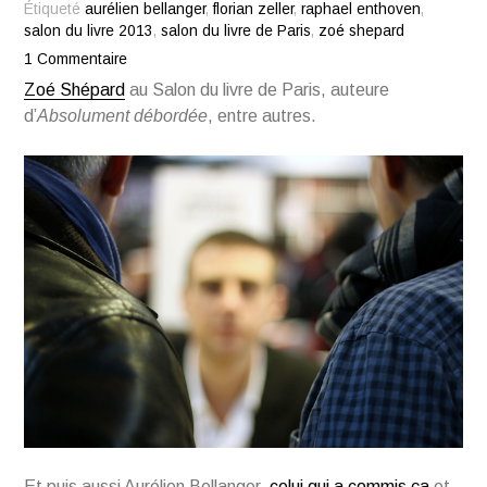
Étiqueté
aurélien bellanger
,
florian zeller
,
raphael enthoven
,
salon du livre 2013
,
salon du livre de Paris
,
zoé shepard
1 Commentaire
Zoé Shépard
au Salon du livre de Paris, auteure
d’
Absolument débordée
, entre autres.
Et puis aussi Aurélien Bellanger,
celui qui a commis ça
et