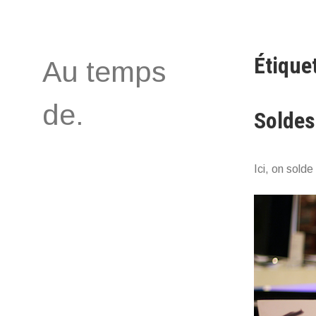
Aller
au
contenu
Étique
Au temps
de.
Soldes
Ici, on sold