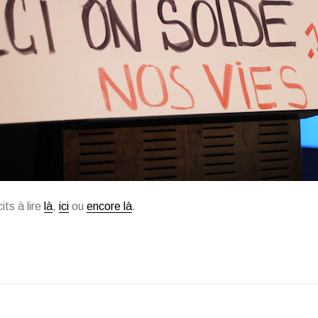
its à lire
là
,
ici
ou
encore là
.