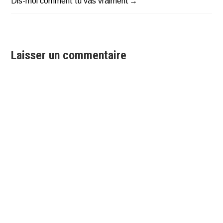
Dis-moi comment tu vas vraiment
de
l’article
Laisser un commentaire