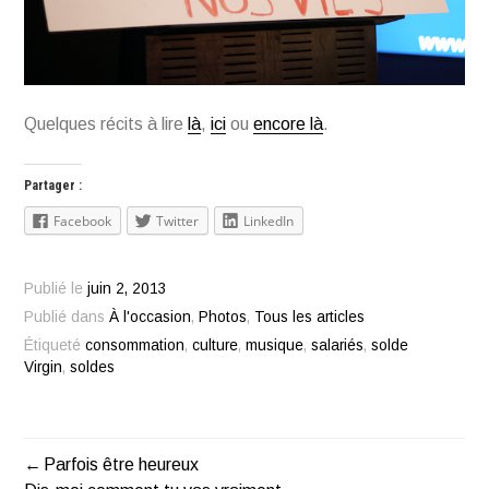
Quelques récits à lire
là
,
ici
ou
encore là
.
Partager :
Facebook
Twitter
LinkedIn
Publié le
juin 2, 2013
Publié dans
À l'occasion
,
Photos
,
Tous les articles
Étiqueté
consommation
,
culture
,
musique
,
salariés
,
solde
Virgin
,
soldes
Parfois être heureux
Navigation