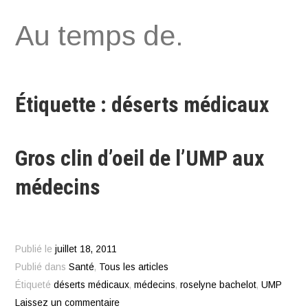
Aller
Au temps de.
au
contenu
Étiquette : déserts médicaux
Gros clin d’oeil de l’UMP aux
médecins
Publié le
juillet 18, 2011
Publié dans
Santé
,
Tous les articles
Étiqueté
déserts médicaux
,
médecins
,
roselyne bachelot
,
UMP
Laissez un commentaire