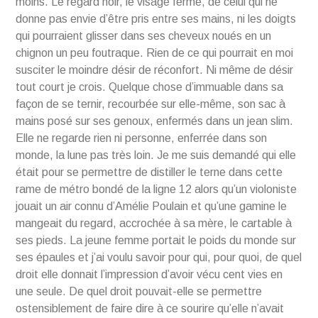
moins. Le regard noir, le visage fermé, de celui qui ne
donne pas envie d’être pris entre ses mains, ni les doigts
qui pourraient glisser dans ses cheveux noués en un
chignon un peu foutraque. Rien de ce qui pourrait en moi
susciter le moindre désir de réconfort. Ni même de désir
tout court je crois. Quelque chose d’immuable dans sa
façon de se ternir, recourbée sur elle-même, son sac à
mains posé sur ses genoux, enfermés dans un jean slim.
Elle ne regarde rien ni personne, enferrée dans son
monde, la lune pas très loin. Je me suis demandé qui elle
était pour se permettre de distiller le terne dans cette
rame de métro bondé de la ligne 12 alors qu’un violoniste
jouait un air connu d’Amélie Poulain et qu’une gamine le
mangeait du regard, accrochée à sa mère, le cartable à
ses pieds. La jeune femme portait le poids du monde sur
ses épaules et j’ai voulu savoir pour qui, pour quoi, de quel
droit elle donnait l’impression d’avoir vécu cent vies en
une seule. De quel droit pouvait-elle se permettre
ostensiblement de faire dire à ce sourire qu’elle n’avait