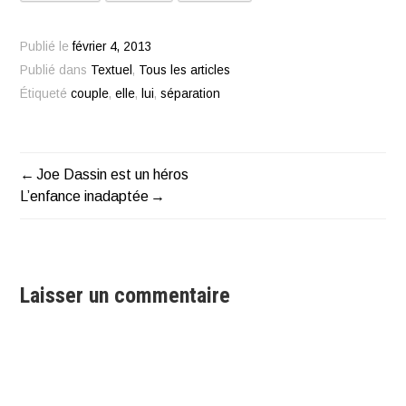
Publié le
février 4, 2013
Publié dans
Textuel
,
Tous les articles
Étiqueté
couple
,
elle
,
lui
,
séparation
Joe Dassin est un héros
Navigation
L’enfance inadaptée
de
l’article
Laisser un commentaire