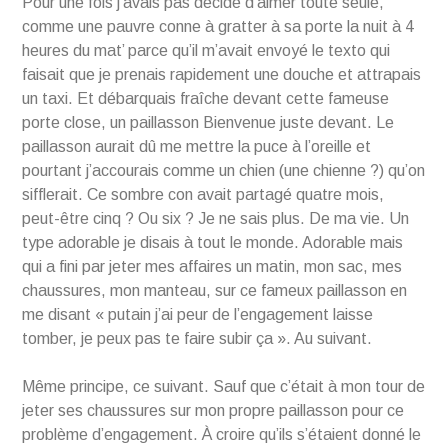
Pour une fois j’avais pas décidé d’aimer toute seule,
comme une pauvre conne à gratter à sa porte la nuit à 4
heures du mat’ parce qu’il m’avait envoyé le texto qui
faisait que je prenais rapidement une douche et attrapais
un taxi. Et débarquais fraîche devant cette fameuse
porte close, un paillasson Bienvenue juste devant. Le
paillasson aurait dû me mettre la puce à l’oreille et
pourtant j’accourais comme un chien (une chienne ?) qu’on
sifflerait. Ce sombre con avait partagé quatre mois,
peut-être cinq ? Ou six ? Je ne sais plus. De ma vie. Un
type adorable je disais à tout le monde. Adorable mais
qui a fini par jeter mes affaires un matin, mon sac, mes
chaussures, mon manteau, sur ce fameux paillasson en
me disant « putain j’ai peur de l’engagement laisse
tomber, je peux pas te faire subir ça ». Au suivant.
Même principe, ce suivant. Sauf que c’était à mon tour de
jeter ses chaussures sur mon propre paillasson pour ce
problème d’engagement. À croire qu’ils s’étaient donné le