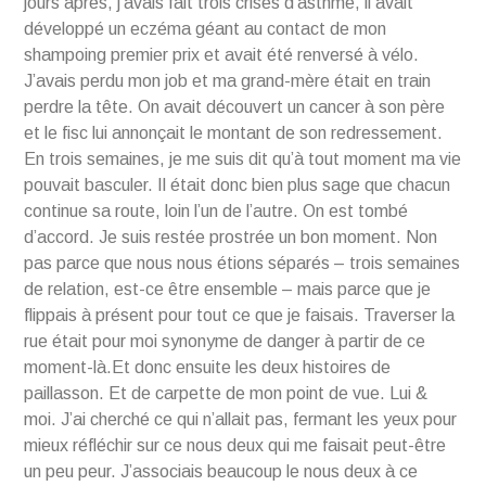
jours après, j’avais fait trois crises d’asthme, il avait
développé un eczéma géant au contact de mon
shampoing premier prix et avait été renversé à vélo.
J’avais perdu mon job et ma grand-mère était en train
perdre la tête. On avait découvert un cancer à son père
et le fisc lui annonçait le montant de son redressement.
En trois semaines, je me suis dit qu’à tout moment ma vie
pouvait basculer. Il était donc bien plus sage que chacun
continue sa route, loin l’un de l’autre. On est tombé
d’accord. Je suis restée prostrée un bon moment. Non
pas parce que nous nous étions séparés – trois semaines
de relation, est-ce être ensemble – mais parce que je
flippais à présent pour tout ce que je faisais. Traverser la
rue était pour moi synonyme de danger à partir de ce
moment-là.Et donc ensuite les deux histoires de
paillasson. Et de carpette de mon point de vue. Lui &
moi. J’ai cherché ce qui n’allait pas, fermant les yeux pour
mieux réfléchir sur ce nous deux qui me faisait peut-être
un peu peur. J’associais beaucoup le nous deux à ce