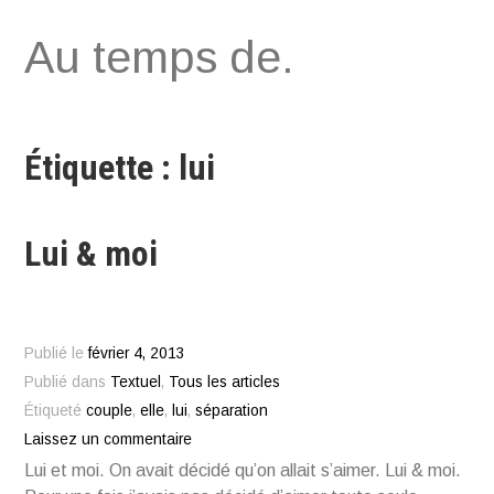
Aller
Au temps de.
au
contenu
Étiquette : lui
Lui & moi
Publié le
février 4, 2013
Publié dans
Textuel
,
Tous les articles
Étiqueté
couple
,
elle
,
lui
,
séparation
Laissez un commentaire
Lui et moi. On avait décidé qu’on allait s’aimer. Lui & moi.