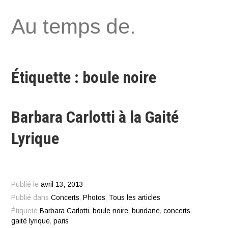
Aller
Au temps de.
au
contenu
Étiquette : boule noire
Barbara Carlotti à la Gaité
Lyrique
Publié le
avril 13, 2013
Publié dans
Concerts
,
Photos
,
Tous les articles
Étiqueté
Barbara Carlotti
,
boule noire
,
buridane
,
concerts
,
gaité lyrique
,
paris