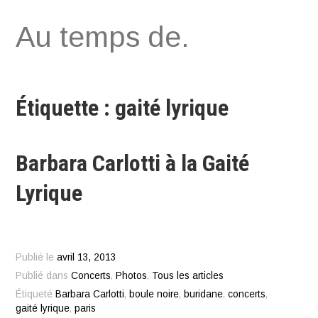
Aller
Au temps de.
au
contenu
Étiquette : gaité lyrique
Barbara Carlotti à la Gaité
Lyrique
Publié le
avril 13, 2013
Publié dans
Concerts
,
Photos
,
Tous les articles
Étiqueté
Barbara Carlotti
,
boule noire
,
buridane
,
concerts
,
gaité lyrique
,
paris