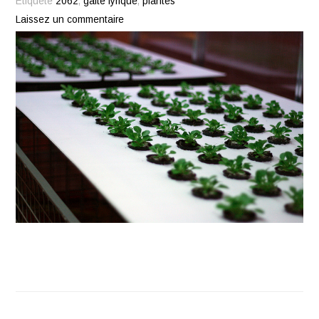
Étiqueté
2062
,
gaité lyrique
,
plantes
Laissez un commentaire