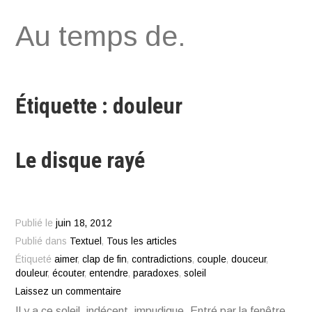
Aller
Au temps de.
au
contenu
Étiquette : douleur
Le disque rayé
Publié le
juin 18, 2012
Publié dans
Textuel
,
Tous les articles
Étiqueté
aimer
,
clap de fin
,
contradictions
,
couple
,
douceur
,
douleur
,
écouter
,
entendre
,
paradoxes
,
soleil
Laissez un commentaire
Il y a ce soleil, indécent, impudique. Entré par la fenêtre.