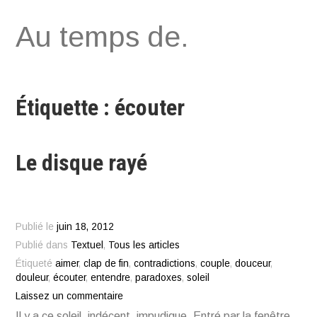
Aller
Au temps de.
au
contenu
Étiquette : écouter
Le disque rayé
Publié le
juin 18, 2012
Publié dans
Textuel
,
Tous les articles
Étiqueté
aimer
,
clap de fin
,
contradictions
,
couple
,
douceur
,
douleur
,
écouter
,
entendre
,
paradoxes
,
soleil
Laissez un commentaire
Il y a ce soleil, indécent, impudique. Entré par la fenêtre.