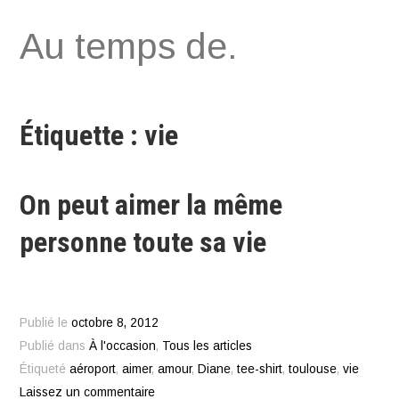
Aller
Au temps de.
au
contenu
Étiquette : vie
On peut aimer la même
personne toute sa vie
Publié le
octobre 8, 2012
Publié dans
À l'occasion
,
Tous les articles
Étiqueté
aéroport
,
aimer
,
amour
,
Diane
,
tee-shirt
,
toulouse
,
vie
Laissez un commentaire