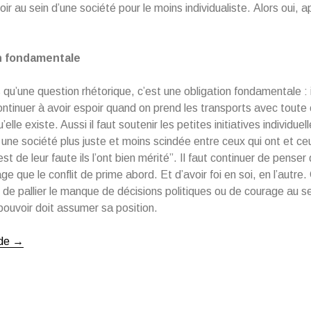
ir au sein d’une société pour le moins individualiste. Alors oui, a
on fondamentale
 qu’une question rhétorique, c’est une obligation fondamentale : i
ontinuer à avoir espoir quand on prend les transports avec toute 
elle existe. Aussi il faut soutenir les petites initiatives individuel
 une société plus juste et moins scindée entre ceux qui ont et ceu
st de leur faute ils l’ont bien mérité”. Il faut continuer de penser
e que le conflit de prime abord. Et d’avoir foi en soi, en l’autre.
 de pallier le manque de décisions politiques ou de courage au s
 pouvoir doit assumer sa position.
 de
« De
→
la
tristesse
d’être
apolitique