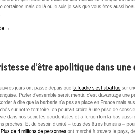
de certaines mais de là où je suis je sais que vous êtes aussi beau
.
 de
« Des
→
êtres
admirables »
tristesse d’être apolitique dans une
pauvres jours ont passé depuis que
la foudre s’est abattue
sur une
rançaise. Parler d’ensemble serait mentir, c’est davantage une pa
order à dire que la barbarie n’a pas sa place en France mais auss
hés sur notre territoire, on pourrait croire à une prise de consci
 vie dans nos sociétés occidentales et a fortiori loin la-bas aussi
ns proches. Et du besoin d’unité – tous des êtres humains – pour
.
Plus de 4 millions de personnes
ont marché à travers le pays, d