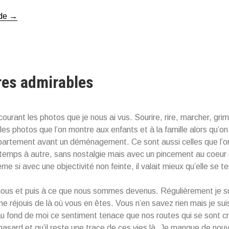
 de
« Une
→
certaine
vision
des
journées
res admirables
qui
s’enchainent »
courant les photos que je nous ai vus. Sourire, rire, marcher, gri
les photos que l’on montre aux enfants et à la famille alors qu’on
partement avant un déménagement. Ce sont aussi celles que l’on
e temps à autre, sans nostalgie mais avec un pincement au coeu
e si avec une objectivité non feinte, il valait mieux qu’elle se t
ous et puis à ce que nous sommes devenus. Régulièrement je su
me réjouis de là où vous en êtes. Vous n’en savez rien mais je sui
au fond de moi ce sentiment tenace que nos routes qui se sont cr
hasard et qu’il reste une trace de ces vies là. Je manque de nouv