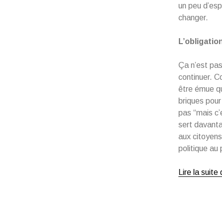
un peu d’espo
changer.
L’obligati
Ça n’est pas
continuer. C
être émue qu’
briques pour
pas “mais c’e
sert davantag
aux citoyens
politique au
Lire la suite