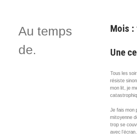
Aller
au
contenu
Mois :
Au temps
de.
Une ce
Tous les soirs
résiste sino
mon lit, je m
catastrophiqu
Je fais mon 
mitoyenne de
trop se couvr
avec l’écran