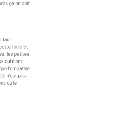
près ça on doit
l faut
cette foule et
les, les petites
x qui n’ont
 que l’empathie
 Ce n’est pas
ens où le