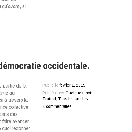
 qu’avant, si
 démocratie occidentale.
Publié le
février 1, 2015
 partie de la
rtie qui
Publié dans
Quelques mots
,
Textuel
,
Tous les articles
i à travers la
4 commentaires
ence collective
 dans des
 faire avancer
e quoi redonner