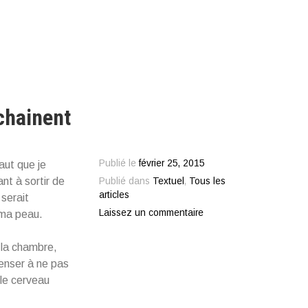
chainent
Publié le
février 25, 2015
faut que je
nt à sortir de
Publié dans
Textuel
,
Tous les
articles
 serait
Laissez un commentaire
u ma peau.
 la chambre,
penser à ne pas
 le cerveau