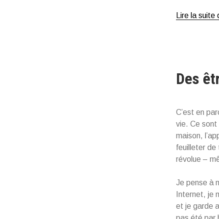
Lire la suite
Des êt
C’est en par
vie. Ce sont 
maison, l’ap
feuilleter d
révolue – mêm
Je pense à n
Internet, je 
et je garde 
pas été par 