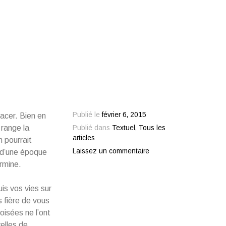
Publié le
février 6, 2015
macer. Bien en
 range la
Publié dans
Textuel
,
Tous les
articles
 pourrait
Laissez un commentaire
r d’une époque
ermine.
is vos vies sur
s fière de vous
oisées ne l’ont
elles de