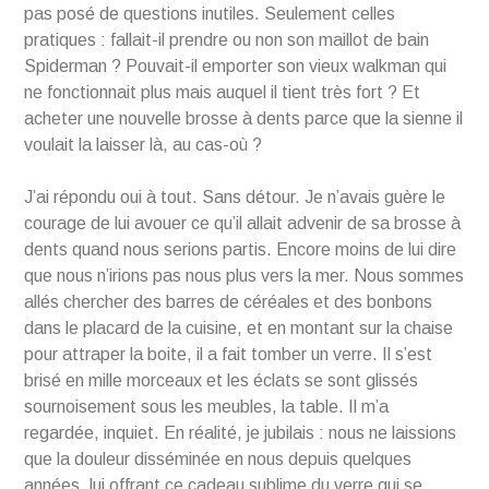
pas posé de questions inutiles. Seulement celles
pratiques : fallait-il prendre ou non son maillot de bain
Spiderman ? Pouvait-il emporter son vieux walkman qui
ne fonctionnait plus mais auquel il tient très fort ? Et
acheter une nouvelle brosse à dents parce que la sienne il
voulait la laisser là, au cas-où ?
J’ai répondu oui à tout. Sans détour. Je n’avais guère le
courage de lui avouer ce qu’il allait advenir de sa brosse à
dents quand nous serions partis. Encore moins de lui dire
que nous n’irions pas nous plus vers la mer. Nous sommes
allés chercher des barres de céréales et des bonbons
dans le placard de la cuisine, et en montant sur la chaise
pour attraper la boite, il a fait tomber un verre. Il s’est
brisé en mille morceaux et les éclats se sont glissés
sournoisement sous les meubles, la table. Il m’a
regardée, inquiet. En réalité, je jubilais : nous ne laissions
que la douleur disséminée en nous depuis quelques
années, lui offrant ce cadeau sublime du verre qui se