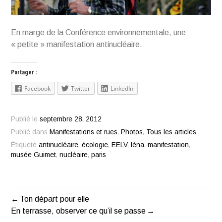
En marge de la Conférence environnementale, une
« petite » manifestation antinucléaire.
Partager :
Facebook
Twitter
LinkedIn
Publié le
septembre 28, 2012
Publié dans
Manifestations et rues
,
Photos
,
Tous les articles
Étiqueté
antinucléaire
,
écologie
,
EELV
,
Iéna
,
manifestation
,
musée Guimet
,
nucléaire
,
paris
Ton départ pour elle
Navigation
En terrasse, observer ce qu’il se passe