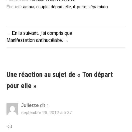
Étiqueté
amour
,
couple
,
départ
,
elle
,
il
,
perte
,
séparation
En la suivant, j’ai compris que
Navigation
Manifestation antinucélaire.
de
l’article
Une réaction au sujet de «
Ton départ
pour elle
»
Juliette
dit :
septembre 26, 2012 à 5:37
<3