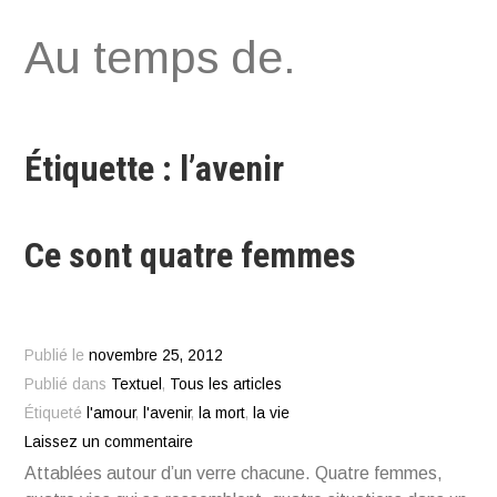
Aller
Au temps de.
au
contenu
Étiquette : l’avenir
Ce sont quatre femmes
Publié le
novembre 25, 2012
Publié dans
Textuel
,
Tous les articles
Étiqueté
l'amour
,
l'avenir
,
la mort
,
la vie
Laissez un commentaire
Attablées autour d’un verre chacune. Quatre femmes,