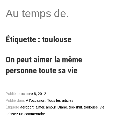
Aller
Au temps de.
au
contenu
Étiquette : toulouse
On peut aimer la même
personne toute sa vie
Publié le
octobre 8, 2012
Publié dans
À l'occasion
,
Tous les articles
Étiqueté
aéroport
,
aimer
,
amour
,
Diane
,
tee-shirt
,
toulouse
,
vie
Laissez un commentaire