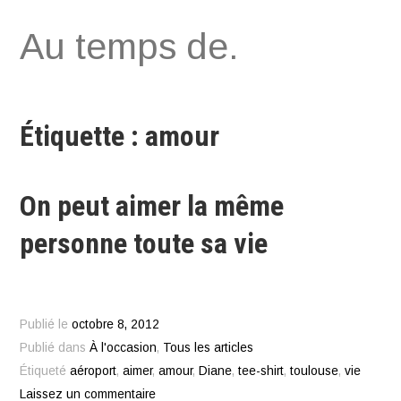
Aller
Au temps de.
au
contenu
Étiquette : amour
On peut aimer la même
personne toute sa vie
Publié le
octobre 8, 2012
Publié dans
À l'occasion
,
Tous les articles
Étiqueté
aéroport
,
aimer
,
amour
,
Diane
,
tee-shirt
,
toulouse
,
vie
Laissez un commentaire