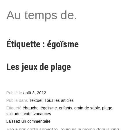
Aller
Au temps de.
au
contenu
Étiquette : égoïsme
Les jeux de plage
Publié le
août 3, 2012
Publié dans
Textuel
,
Tous les articles
Étiqueté
ébauche
,
égoïsme
,
enfants
,
grain de sable
,
plage
,
solitude
,
texte
,
vacances
Laissez un commentaire
Elle a pris cette serviette, toujours la même depuis cinq