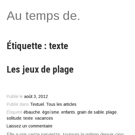
Aller
Au temps de.
au
contenu
Étiquette : texte
Les jeux de plage
Publié le
août 3, 2012
Publié dans
Textuel
,
Tous les articles
Étiqueté
ébauche
,
égoïsme
,
enfants
,
grain de sable
,
plage
,
solitude
,
texte
,
vacances
Laissez un commentaire
Elle a pris cette serviette, toujours la même depuis cinq