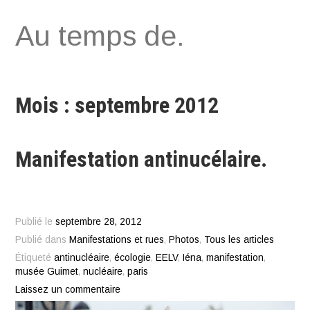
Aller
Au temps de.
au
contenu
Mois : septembre 2012
Manifestation antinucélaire.
Publié le
septembre 28, 2012
Publié dans
Manifestations et rues
,
Photos
,
Tous les articles
Étiqueté
antinucléaire
,
écologie
,
EELV
,
Iéna
,
manifestation
,
musée Guimet
,
nucléaire
,
paris
Laissez un commentaire